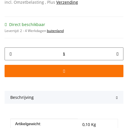
incl. Omzetbelasting , Plus
Verzending
Direct beschikbaar
Levertijd:
2 - 4 Werkdagen
buitenland
Beschrijving
#productDetails.itemInformation#
#productDetails.itemValue#
Artikelgewicht:
0,10
Kg