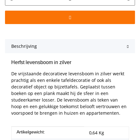
Beschrijving
Herfst levensboom in zilver
De vrijstaande decoratieve levensboom in zilver werkt
prachtig als een enkele tafeldecoratie of ook als
decoratief object op bijzettafels. Geplaatst tussen
boeken op een plank maakt hij de sfeer in een
studeerkamer losser. De levensboom als teken van
hoop en een gelukkige toekomst belooft vertrouwen en
voorspoed te brengen in huizen en appartementen.
#productDetails.itemInformation#
#productDetails.itemValue#
Artikelgewicht:
0,64
Kg