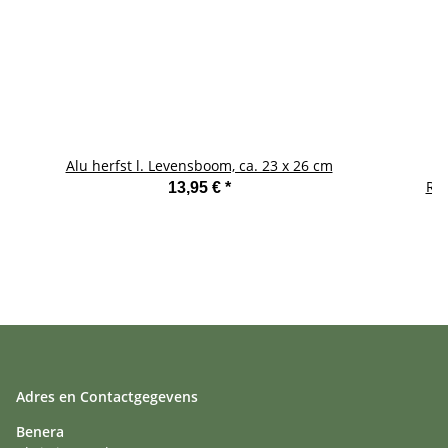
Alu herfst l. Levensboom, ca. 23 x 26 cm
Na
Rom
13,95 €
*
Adres en Contactgegevens
Benera