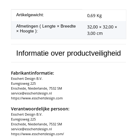
#productDetails.itemInformation#
#productDetails.itemValue#
Artikelgewicht:
0,69
Kg
Afmetingen ( Lengte × Breedte
32,00 × 32,00 ×
× Hoogte ):
3,00 cm
Informatie over productveiligheid
Fabrikantinformatie:
Esschert Design B.V.
Euregioweg 225
Enschede, Niederlande, 7532 SM
service@esschertdesign.nl
https://www.esschertdesign.com
Verantwoordelijke persoon:
Esschert Design B.V.
Euregioweg 225
Enschede, Niederlande, 7532 SM
service@esschertdesign.nl
https://www.esschertdesign.com/