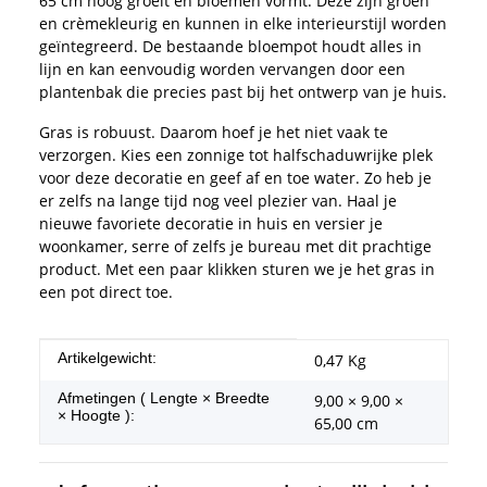
65 cm hoog groeit en bloemen vormt. Deze zijn groen
en crèmekleurig en kunnen in elke interieurstijl worden
geïntegreerd. De bestaande bloempot houdt alles in
lijn en kan eenvoudig worden vervangen door een
plantenbak die precies past bij het ontwerp van je huis.
Gras is robuust. Daarom hoef je het niet vaak te
verzorgen. Kies een zonnige tot halfschaduwrijke plek
voor deze decoratie en geef af en toe water. Zo heb je
er zelfs na lange tijd nog veel plezier van. Haal je
nieuwe favoriete decoratie in huis en versier je
woonkamer, serre of zelfs je bureau met dit prachtige
product. Met een paar klikken sturen we je het gras in
een pot direct toe.
#productDetails.itemInformation#
#productDetails.itemValue#
Artikelgewicht:
0,47
Kg
Afmetingen ( Lengte × Breedte
9,00 × 9,00 ×
× Hoogte ):
65,00 cm