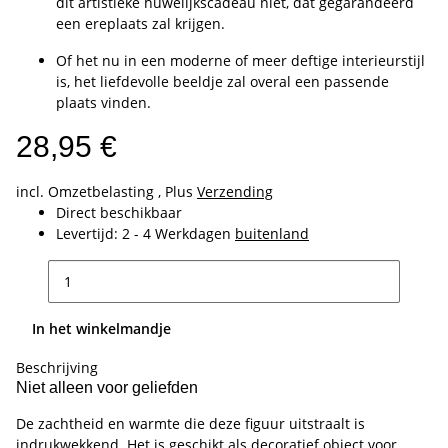
dit artistieke huwelijkscadeau niet, dat gegarandeerd
een ereplaats zal krijgen.
Of het nu in een moderne of meer deftige interieurstijl
is, het liefdevolle beeldje zal overal een passende
plaats vinden.
28,95 €
incl. Omzetbelasting , Plus
Verzending
Direct beschikbaar
Levertijd:
2 - 4 Werkdagen
buitenland
In het winkelmandje
Beschrijving
Niet alleen voor geliefden
De zachtheid en warmte die deze figuur uitstraalt is
indrukwekkend. Het is geschikt als decoratief object voor