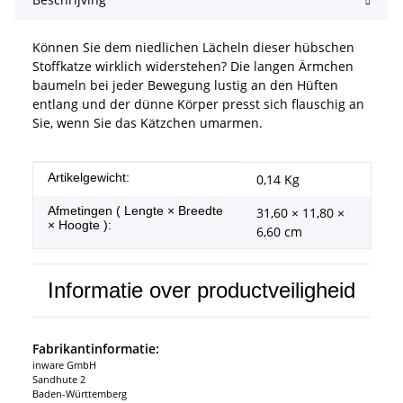
Können Sie dem niedlichen Lächeln dieser hübschen
Stoffkatze wirklich widerstehen? Die langen Ärmchen
baumeln bei jeder Bewegung lustig an den Hüften
entlang und der dünne Körper presst sich flauschig an
Sie, wenn Sie das Kätzchen umarmen.
#productDetails.itemInformation#
#productDetails.itemValue#
Artikelgewicht:
0,14
Kg
Afmetingen ( Lengte × Breedte
31,60 × 11,80 ×
× Hoogte ):
6,60 cm
Informatie over productveiligheid
Fabrikantinformatie:
inware GmbH
Sandhute 2
Baden-Württemberg