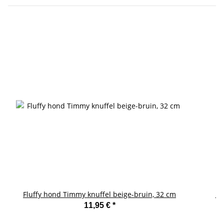
Fluffy hond Timmy knuffel beige-bruin, 32 cm
Li
11,95 €
*