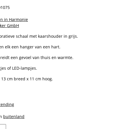
01075
n in Harmonie
cker GmbH
ratieve schaal met kaarshouder in grijs.
n elk een hanger van een hart.
reidt een gevoel van thuis en warmte.
tjes of LED-lampjes.
x 13 cm breed x 11 cm hoog.
zending
en
buitenland