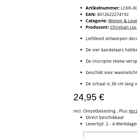
Artikelnummer:
LCKR-0
EAN:
4012622274192
Categorie:
Wonen & Leve
Producent:
Christian Lo
Liefdevol ontworpen deco
De vier kandelaars hebbe
De inscriptie Home versp
Geschikt voor waxinelich
De schaal is 38 cm lang 
24,95 €
incl. Omzetbelasting , Plus
Ver
Direct beschikbaar
Levertijd:
2 - 4 Werkdag