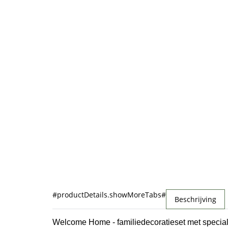
#productDetails.showMoreTabs#
Beschrijving
Welcome Home - familiedecoratieset met speciale