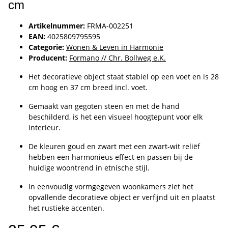
cm
Artikelnummer:
FRMA-002251
EAN:
4025809795595
Categorie:
Wonen & Leven in Harmonie
Producent:
Formano // Chr. Bollweg e.K.
Het decoratieve object staat stabiel op een voet en is 28
cm hoog en 37 cm breed incl. voet.
Gemaakt van gegoten steen en met de hand
beschilderd, is het een visueel hoogtepunt voor elk
interieur.
De kleuren goud en zwart met een zwart-wit reliëf
hebben een harmonieus effect en passen bij de
huidige woontrend in etnische stijl.
In eenvoudig vormgegeven woonkamers ziet het
opvallende decoratieve object er verfijnd uit en plaatst
het rustieke accenten.