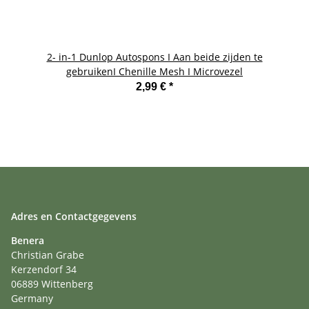
2- in-1 Dunlop Autospons I Aan beide zijden te
gebruikenI Chenille Mesh I Microvezel
2,99 €
*
Adres en Contactgegevens
Benera
Christian Grabe
Kerzendorf 34
06889 Wittenberg
Germany