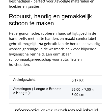
beschadigen - perfect voor gevoelige materialen en
hoekjes en gaatjes.
Robuust, handig en gemakkelijk
schoon te maken
Het ergonomische, rubberen handvat ligt goed in de
hand, zelfs met natte handen, en maakt comfortabel
gebruik mogelijk. Na gebruik kan de borstel eenvoudig
worden gereinigd in de wasmachine - voor blijvende
hygiënische reinheid. Een onmisbaar
schoonmaakgereedschap voor auto, fiets en
huishouden.
#productDetails.itemInformation#
#productDetails.itemValue#
Artikelgewicht:
0,17
Kg
Afmetingen ( Lengte × Breedte
36,00 × 7,00 ×
× Hoogte ):
5,00 cm
Informatie over productveiligheid