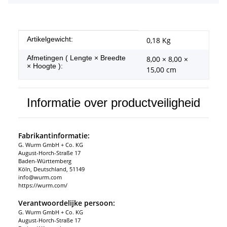
#productDetails.itemInformation#
#productDetails.itemValue#
Artikelgewicht:
0,18
Kg
Afmetingen ( Lengte × Breedte
8,00 × 8,00 ×
× Hoogte ):
15,00 cm
Informatie over productveiligheid
Fabrikantinformatie:
G. Wurm GmbH + Co. KG
August-Horch-Straße 17
Baden-Württemberg
Köln, Deutschland, 51149
info@wurm.com
https://wurm.com/
Verantwoordelijke persoon:
G. Wurm GmbH + Co. KG
August-Horch-Straße 17