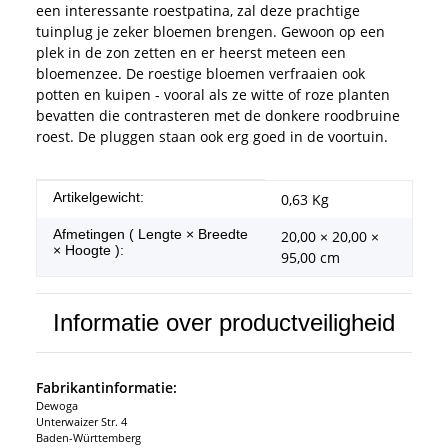
een interessante roestpatina, zal deze prachtige
tuinplug je zeker bloemen brengen. Gewoon op een
plek in de zon zetten en er heerst meteen een
bloemenzee. De roestige bloemen verfraaien ook
potten en kuipen - vooral als ze witte of roze planten
bevatten die contrasteren met de donkere roodbruine
roest. De pluggen staan ook erg goed in de voortuin.
#productDetails.itemInformation#
#productDetails.itemValue#
Artikelgewicht:
0,63
Kg
Afmetingen ( Lengte × Breedte
20,00 × 20,00 ×
× Hoogte ):
95,00 cm
Informatie over productveiligheid
Fabrikantinformatie:
Dewoga
Unterwaizer Str. 4
Baden-Württemberg