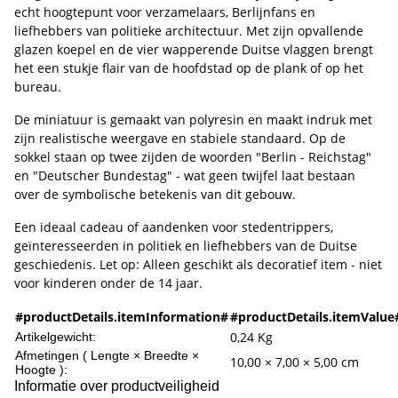
echt hoogtepunt voor verzamelaars, Berlijnfans en
liefhebbers van politieke architectuur. Met zijn opvallende
glazen koepel en de vier wapperende Duitse vlaggen brengt
het een stukje flair van de hoofdstad op de plank of op het
bureau.
De miniatuur is gemaakt van polyresin en maakt indruk met
zijn realistische weergave en stabiele standaard. Op de
sokkel staan op twee zijden de woorden "Berlin - Reichstag"
en "Deutscher Bundestag" - wat geen twijfel laat bestaan
over de symbolische betekenis van dit gebouw.
Een ideaal cadeau of aandenken voor stedentrippers,
geïnteresseerden in politiek en liefhebbers van de Duitse
geschiedenis. Let op: Alleen geschikt als decoratief item - niet
voor kinderen onder de 14 jaar.
#productDetails.itemInformation#
#productDetails.itemValue
0,24
Kg
Artikelgewicht:
Afmetingen ( Lengte × Breedte ×
10,00 × 7,00 × 5,00 cm
Hoogte ):
Informatie over productveiligheid