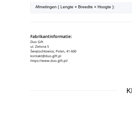
Afmetingen ( Lengte × Breedte × Hoogte ):
Fabrikantinformatie:
Duo Gift
ul. Zielona 5
Świętochłowice, Polen, 41-600
kontakt@duo-gift.pl
https://www.duo-gift.pl/
K