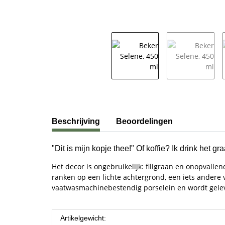
#productDetails.showMoreTabs#
Beschrijving
Beoordelingen
"Dit is mijn kopje thee!" Of koffie? Ik drink het 
Het decor is ongebruikelijk: filigraan en onopvall
ranken op een lichte achtergrond, een iets andere 
vaatwasmachinebestendig porselein en wordt gelev
#productDetails.itemInformation#
#productDetails.itemValue#
Artikelgewicht: