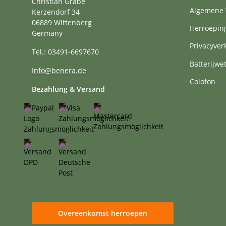
Christian Grabe
Algemene 
Kerzendorf 34
06889 Wittenberg
Herroepin
Germany
Privacyver
Tel.: 03491-6697670
Batterijwe
Info@benera.de
Colofon
Bezahlung & Versand
Overeenkomst herroepen