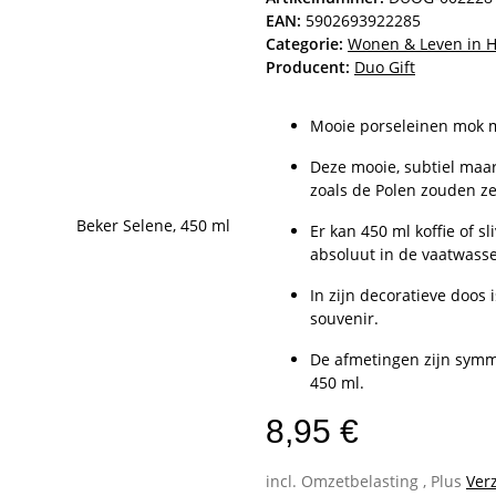
EAN:
5902693922285
Categorie:
Wonen & Leven in 
Producent:
Duo Gift
Mooie porseleinen mok me
Deze mooie, subtiel maar
zoals de Polen zouden ze
Er kan 450 ml koffie of s
absoluut in de vaatwasse
In zijn decoratieve doos 
souvenir.
De afmetingen zijn symm
450 ml.
8,95 €
incl. Omzetbelasting , Plus
Ver