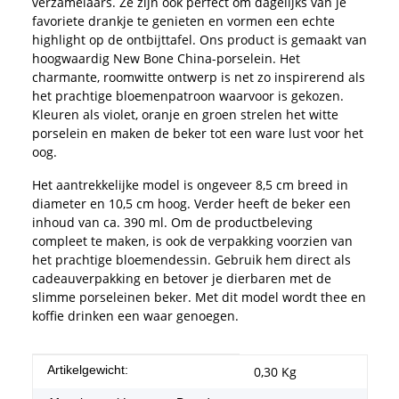
verzamelaars. Ze zijn ook perfect om dagelijks van je
favoriete drankje te genieten en vormen een echte
highlight op de ontbijttafel. Ons product is gemaakt van
hoogwaardig New Bone China-porselein. Het
charmante, roomwitte ontwerp is net zo inspirerend als
het prachtige bloemenpatroon waarvoor is gekozen.
Kleuren als violet, oranje en groen strelen het witte
porselein en maken de beker tot een ware lust voor het
oog.
Het aantrekkelijke model is ongeveer 8,5 cm breed in
diameter en 10,5 cm hoog. Verder heeft de beker een
inhoud van ca. 390 ml. Om de productbeleving
compleet te maken, is ook de verpakking voorzien van
het prachtige bloemendessin. Gebruik hem direct als
cadeauverpakking en betover je dierbaren met de
slimme porseleinen beker. Met dit model wordt thee en
koffie drinken een waar genoegen.
#productDetails.itemInformation#
#productDetails.itemValue#
Artikelgewicht:
0,30
Kg