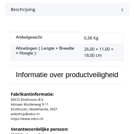
Beschrijving
#productDetails.itemInformation#
#productDetails.itemValue#
Artikelgewicht:
0,38
Kg
Afmetingen ( Lengte × Breedte
26,00 × 11,00 ×
× Hoogte ):
18,00 cm
Informatie over productveiligheid
Fabrikantinformatie:
EDCO Eindhoven B.V.
Adriaan Mulderweg 9-11
Eindhoven, Niederlande, 5657
webshop@edco.nl
https://www.edco.nl/
Verantwoordelijke persoon: